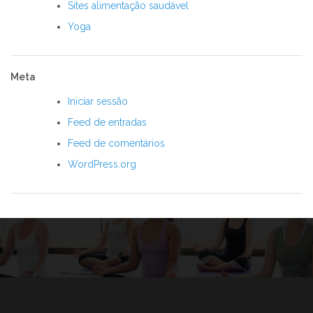
Sites alimentação saudável
Yoga
Meta
Iniciar sessão
Feed de entradas
Feed de comentários
WordPress.org