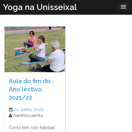
Skip
Yoga na Unisseixal
to
content
Aula do fim do
Ano lectivo
2021/22
20 Junho, 2022
martinhocamilo
Como tem sido habitual