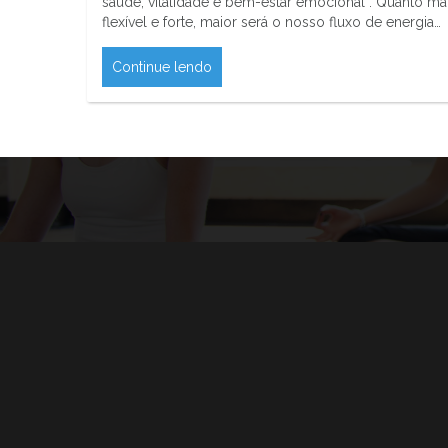
saúde, vitalidade e bem-estar emocional . Quanto ma
flexível e forte, maior será o nosso fluxo de energia…
Continue lendo