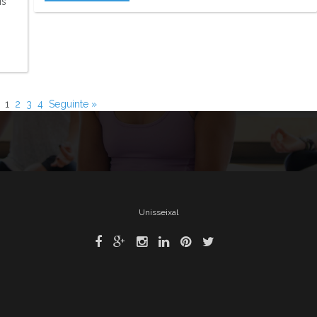
is
1
2
3
4
Seguinte »
Unisseixal