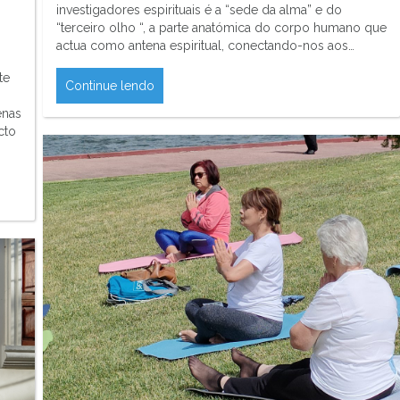
investigadores espirituais é a “sede da alma” e do
“terceiro olho “, a parte anatómica do corpo humano que
actua como antena espiritual, conectando-nos aos…
te
Continue lendo
enas
cto