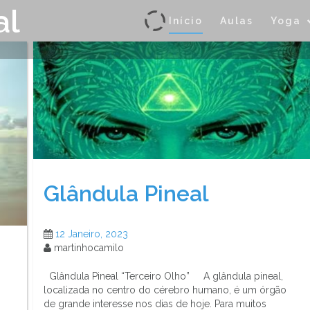
al
Início
Aulas
Yoga
Glândula Pineal
12 Janeiro, 2023
martinhocamilo
Glândula Pineal “Terceiro Olho” A glândula pineal,
localizada no centro do cérebro humano, é um órgão
de grande interesse nos dias de hoje. Para muitos