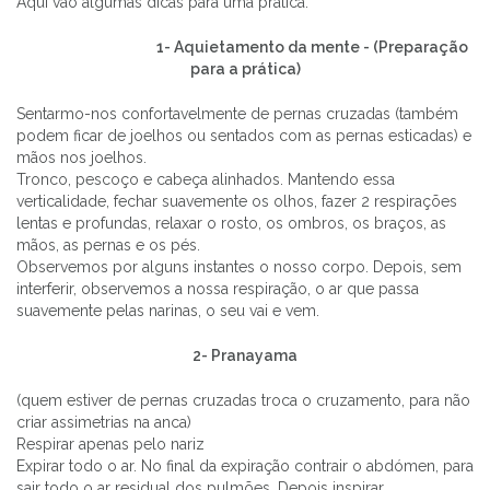
Aqui vão algumas dicas para uma prática:
1- Aquietamento da mente - (Preparação
para a prática)
Sentarmo-nos confortavelmente de pernas cruzadas (também
podem ficar de joelhos ou sentados com as pernas esticadas) e
mãos nos joelhos.
Tronco, pescoço e cabeça alinhados. Mantendo essa
verticalidade, fechar suavemente os olhos, fazer 2 respirações
lentas e profundas, relaxar o rosto, os ombros, os braços, as
mãos, as pernas e os pés.
Observemos por alguns instantes o nosso corpo. Depois, sem
interferir, observemos a nossa respiração, o ar que passa
suavemente pelas narinas, o seu vai e vem.
2- Pranayama
(quem estiver de pernas cruzadas troca o cruzamento, para não
criar assimetrias na anca)
Respirar apenas pelo nariz
Expirar todo o ar. No final da expiração contrair o abdómen, para
sair todo o ar residual dos pulmões. Depois inspirar